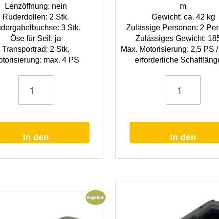
Lenzöffnung: nein
m
Ruderdollen: 2 Stk.
Gewicht: ca. 42 kg
dergabelbuchse: 3 Stk.
Zulässige Personen: 2 Pe
Öse für Seil: ja
Zulässiges Gewicht: 18
Transportrad: 2 Stk.
Max. Motorisierung: 2,5 PS 
torisierung: max. 4 PS
erforderliche Schaftläng
Boot
WHALY
210
grau
Menge
In den
In den
Warenkorb
Warenkorb
Angebot!