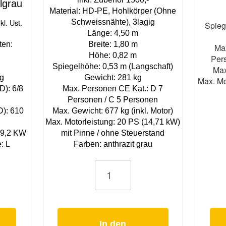
grau
Material: HD-PE, Hohlkörper (Ohne
urrent
nkl. Ust.
Schweissnähte), 3lagig
Spieg
ice
Länge: 4,50 m
ten:
:
Breite: 1,80 m
Max
Höhe: 0,82 m
12.790,00.
Pers
Spiegelhöhe: 0,53 m (Langschaft)
Max
kg
Gewicht: 281 kg
Max. Mo
D): 6/8
Max. Personen CE Kat.: D 7
Personen / C 5 Personen
D): 610
Max. Gewicht: 677 kg (inkl. Motor)
Max. Motorleistung: 20 PS (14,71 kW)
 59,2 KW
mit Pinne / ohne Steuerstand
: L
Farben: anthrazit grau
Motorboot
Motorboot
Angelboot
Angelboot
ROTO
ROTO
Hydra
Hydra
450s
530
Fishing
mit
Menge
Steuerstan
Menge
In den