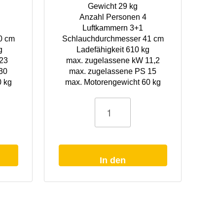
Gewicht 29 kg
Anzahl Personen 4
Luftkammern 3+1
0 cm
Schlauchdurchmesser 41 cm
g
Ladefähigkeit 610 kg
23
max. zugelassene kW 11,2
30
max. zugelassene PS 15
0 kg
max. Motorengewicht 60 kg
Schlauchboot
Vario
300
PRO
olivgrün
Hochdruckboden
Menge
In den
Warenkorb