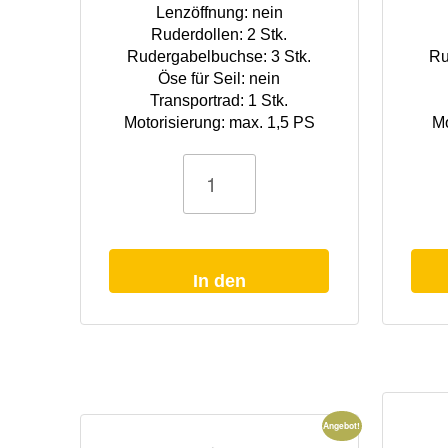
Lenzöffnung: nein
Ruderdollen: 2 Stk.
Rudergabelbuchse: 3 Stk.
Ru
Öse für Seil: nein
Transportrad: 1 Stk.
Motorisierung: max. 1,5 PS
Mo
ARMOR
ARMOR
NEPTEA
NEPTEA
200/210
250
Ruderboot
Ruderboot
Menge
Menge
In den
Warenkorb
Angebot!