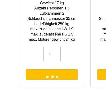
Gewicht 17 kg
Anzahl Personen 1,5
Luftkammern 2
Schlauchdurchmesser 35 cm
Sch
Ladefähigkeit 250 kg
max. zugelassene kW 1,9
ma
max. zugelassene PS 2,5
m
max. Motorengewicht 24 kg
max
Schlauchboot
Schlauchboo
Jolly
Kiwi
GS-
249
195
olivgrün
hellgrau
Hochdruckb
Lattenboden
Menge
Menge
In den
Warenkorb