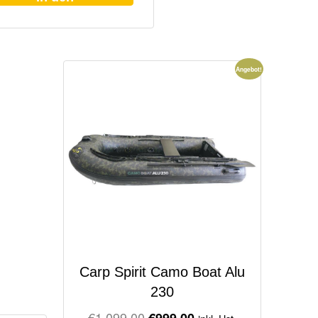
Warenkorb
Angebot!
Carp Spirit Camo Boat Alu
230
Original
Current
€
1.099,00
€
999,00