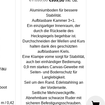
inkl. Ust.
price
price
Aluminiumboden für bessere
was:
is:
Stabilität.
€1.099,00.
€999,00.
Aufblasbare Kammer 3+1.
Ein einzigartiger Innenraum, der
durch die Rückseite des
Heckspiegels begehbar ist.
Durchschneiden der Wellen und Kurs
halten dank des geschützten
aufblasbaren Kiels.
Eine Klampe vorne sorgt für Stabilität,
auch bei einhändiger Bedienung.
0,9 mm starkes Canvas-Gewebe mit
rau
Seiten- und Bodenschutz für
Langlebigkeit.
Seil um den Rand. Edelstahlring an
boot
der Vorderseite.
Seitliche Mehrzweckgriffe.
Abnehmbare schwarze Ruder mit
 m / 0,42
sicheren Befestigungsschrauben.