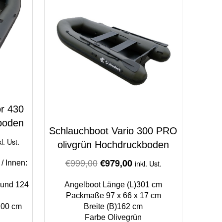
r 430
boden
Schlauchboot Vario 300 PRO
rrent
kl. Ust.
olivgrün Hochdruckboden
ice
Original
Current
€
999,00
€
979,00
inkl. Ust.
/ Innen:
price
price
.499,00.
 und 124
Angelboot Länge (L)301 cm
was:
is:
Packmaße 97 x 66 x 17 cm
€999,00.
€979,00.
 100 cm
Breite (B)162 cm
Farbe Olivegrün