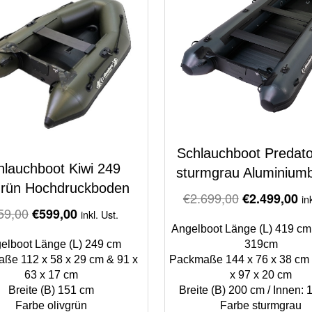
Schlauchboot Predato
hlauchboot Kiwi 249
sturmgrau Aluminium
grün Hochdruckboden
Original
Cu
€
2.699,00
€
2.499,00
in
Original
Current
59,00
€
599,00
price
pr
inkl. Ust.
price
price
Angelboot Länge (L) 419 cm 
was:
is:
elboot Länge (L) 249 cm
was:
is:
319cm
€2.699,00.
€2
ße 112 x 58 x 29 cm & 91 x
Packmaße 144 x 76 x 38 cm
€659,00.
€599,00.
63 x 17 cm
x 97 x 20 cm
Breite (B) 151 cm
Breite (B) 200 cm / Innen:
Farbe olivgrün
Farbe sturmgrau