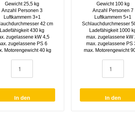
Gewicht 25,5 kg
Gewicht 100 kg
Anzahl Personen 3
Anzahl Personen 7
Luftkammern 3+1
Luftkammern 5+1
lauchdurchmesser 42 cm
Schlauchdurchmesser 5
Ladefähigkeit 430 kg
Ladefähigkeit 1000 k
x. zugelassene kW 4,5
max. zugelassene kW 
ax. zugelassene PS 6
max. zugelassene PS 
. Motorengewicht 40 kg
max. Motorengewicht 9
t
Schlauchboot
Predator
430
sturmgrau
oden
Aluminiumboden
Menge
In den
In den
Warenkorb
Warenkorb