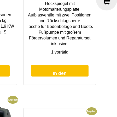
Heckspiegel mit
Motorhalterungsplatte.
rsonen
Aufblasventile mit zwei Positionen
5 kg
und Rückschlagsperre.
/ 1,9 KW
Tasche für Bodenbeläge und Boote.
e: S
Fußpumpe mit großem
Fördervolumen und Reparaturset
inklusive.
1 vorrätig
Carp
Spirit
Camo
In den
Boat
Alu
Warenkorb
230
Menge
Angebot!
Angebot!