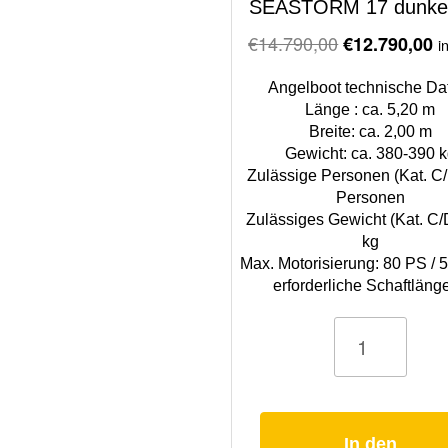
SEASTORM 17 dunkel
Original
C
€
14.790,00
€
12.790,00
i
price
pr
Angelboot technische Da
was:
is
Länge : ca. 5,20 m
€14.790,00.
€
Breite: ca. 2,00 m
Gewicht: ca. 380-390 
Zulässige Personen (Kat. C/
Personen
Zulässiges Gewicht (Kat. C/
kg
Max. Motorisierung: 80 PS /
erforderliche Schaftlänge
Angelboot
Motorboot
SEASTORM
17
dunkelgrau
Menge
In den