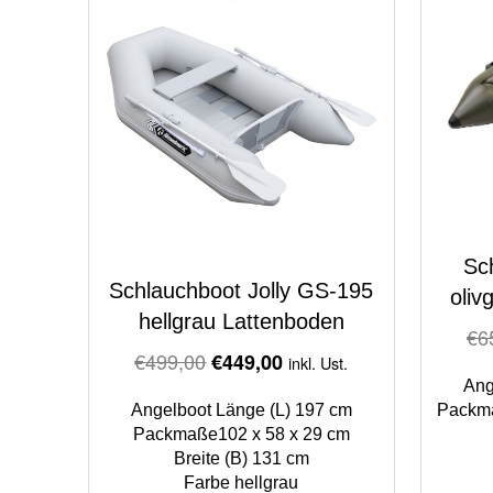
Sc
Schlauchboot Jolly GS-195
oliv
hellgrau Lattenboden
€
6
Original
Current
€
499,00
€
449,00
inkl. Ust.
price
price
Ang
Angelboot Länge (L) 197 cm
was:
is:
Packma
Packmaße102 x 58 x 29 cm
€499,00.
€449,00.
Breite (B) 131 cm
Farbe hellgrau