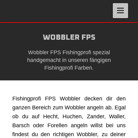
Zum
Inhalt
T
o
springen
g
g
l
e
n
a
v
i
g
a
WOBBLER FPS
t
i
o
n
Wobbler FPS Fishingprofi spezial
handgemacht in unseren fängigen
Fishingprofi Farben.
Fishingprofi FPS Wobbler decken dir den
ganzen Bereich zum Wobbler angeln ab. Egal
ob du auf Hecht, Huchen, Zander, Waller,
Barsch oder Forellen angeln willst bei uns
findest du den richtigen Wobbler, zu deiner