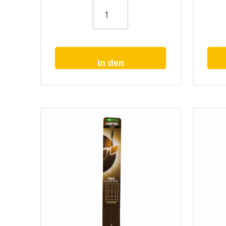
Karpfenvorfach
Karpfenvorf
Korda
Korda
KD
KD
Carp
Carp
Rig
Rig
Barbed
Barbless
Menge
Menge
In den
Warenkorb