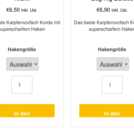
€
6,50
€
6,90
inkl. Ust.
inkl. Ust.
te Karpfenvorfach Korda mit
Das beste Karpfenvorfach K
superscharfem Haken
superscharfem Hake
Hakengröße
Hakengröße
ach
Karpfenvorfach
Korda
PVA
Bag
Rig
Barbed
Menge
In den
In den
Warenkorb
Warenkorb