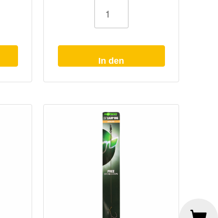
Karpfenvorfach
Korda
Krank
Rig
Barbless
Menge
In den
Warenkorb