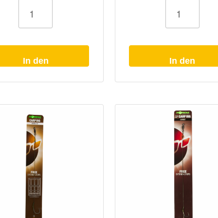
ach
Karpfenvorfach
Korda
Krank
Rig
Barbed
Menge
In den
In den
Warenkorb
Warenkorb