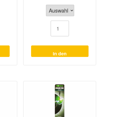
Boilie
Rig
Fox
Wide
Gape
Menge
In den
Warenkorb