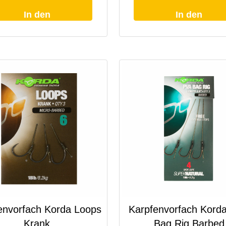
In den
In den
Warenkorb
Warenkorb
envorfach Korda Loops
Karpfenvorfach Kord
Krank
Bag Rig Barbed