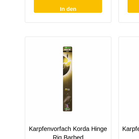
In den
Warenkorb
Karpfenvorfach Korda Hinge
Karpf
Rig Barbed