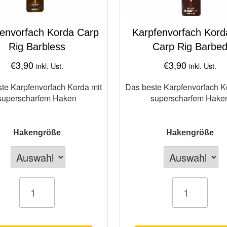
envorfach Korda Carp
Karpfenvorfach Kor
Rig Barbless
Carp Rig Barbe
€
3,90
€
3,90
inkl. Ust.
inkl. Ust.
te Karpfenvorfach Korda mit
Das beste Karpfenvorfach K
superscharfem Haken
superscharfem Hake
Hakengröße
Hakengröße
ach
Karpfenvorfach
Korda
DF
Carp
Rig
Barbed
Menge