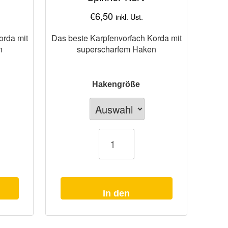
€
6,50
inkl. Ust.
orda mit
Das beste Karpfenvorfach Korda mit
n
superscharfem Haken
Hakengröße
Karpfenvorfach
Korda
Spinner
Kurv
Menge
In den
Warenkorb