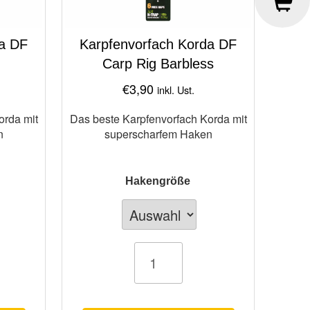
da DF
Karpfenvorfach Korda DF
d
Carp Rig Barbless
€
3,90
inkl. Ust.
orda mit
Das beste Karpfenvorfach Korda mit
n
superscharfem Haken
Hakengröße
Karpfenvorfach
Korda
DF
Carp
Rig
Barbless
Menge