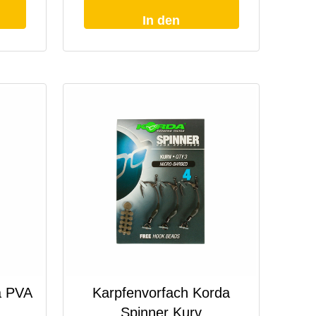
In den
Warenkorb
a PVA
Karpfenvorfach Korda
Spinner Kurv