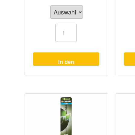
Boilie
Boilie
Rig
Rig
Fox
Fox
Carp
Curve
Ready
Short
Rigs
Menge
Menge
In den
Warenkorb