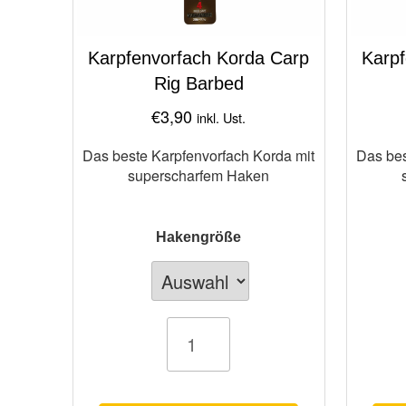
Karpfenvorfach Korda Carp
Karpf
Rig Barbed
€
3,90
inkl. Ust.
Das beste Karpfenvorfach Korda mit
Das bes
superscharfem Haken
Hakengröße
Karpfenvorfach
Karpfenvorf
Korda
Korda
Carp
Carp
Rig
Rig
Barbed
Barbless
Menge
Menge