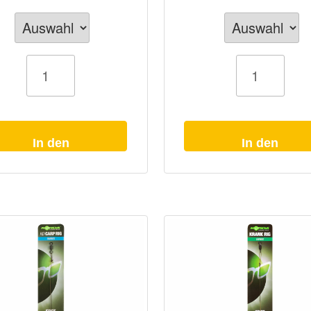
Boilie
Rig
Fox
PVA
Bag
Menge
In den
In den
Warenkorb
Warenkorb