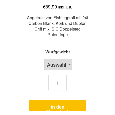
€
89,90
inkl. Ust.
Angelrute von Fishingprofi mit 24t
Carbon Blank. Kork und Duplon
Griff mix, SIC Doppelsteg
Rutenringe
Wurfgewicht
Angelrute
Specimen
Hunter
3,30m
Menge
In den
Warenkorb