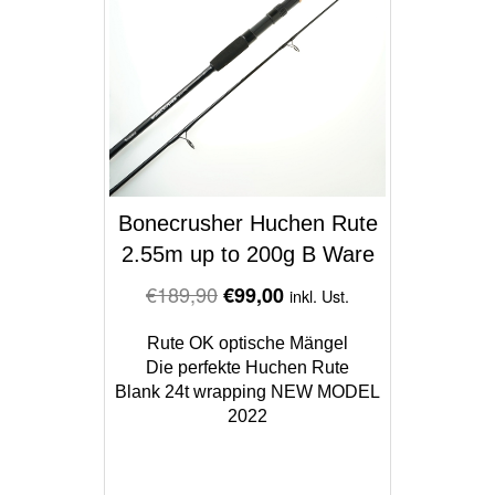
Bonecrusher Huchen Rute
2.55m up to 200g B Ware
Original
Current
€
189,90
€
99,00
inkl. Ust.
price
price
Rute OK optische Mängel
was:
is:
Die perfekte Huchen Rute
€189,90.
€99,00.
Blank 24t wrapping NEW MODEL
2022