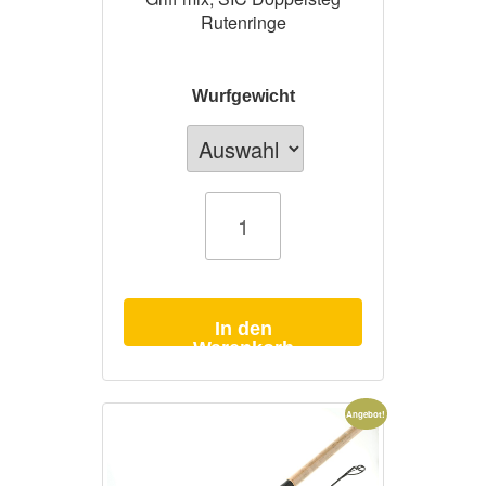
Rutenringe
Wurfgewicht
Angelrute
Specimen
Hunter
3,50m
Menge
In den
Warenkorb
Angebot!