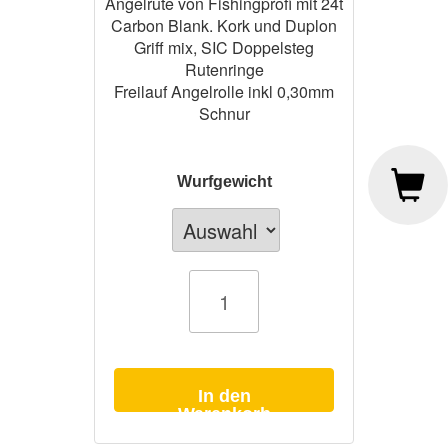
Angelrute von Fishingprofi mit 24t
Carbon Blank. Kork und Duplon
Griff mix, SIC Doppelsteg
Rutenringe
Freilauf Angelrolle inkl 0,30mm
Schnur
Wurfgewicht
Angelrute
Specimen
Hunter
3,30m
inkl.
Freilauf
Angelrolle
Menge
In den
Warenkorb