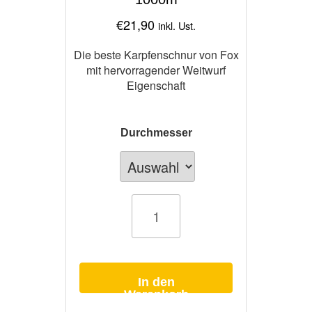
€
21,90
inkl. Ust.
Die beste Karpfenschnur von Fox
mit hervorragender Weitwurf
Eigenschaft
Durchmesser
Karpfenschnur
Fox
Exocet
Fluoro
Orange
Mono
1000m
Menge
In den
Warenkorb