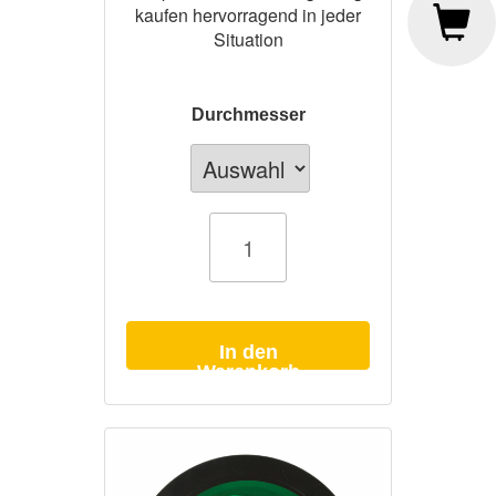
kaufen hervorragend in jeder
Situation
Durchmesser
Karpfenschnur
Korda
Carpline
grün
monofil
1000m
Menge
In den
Warenkorb