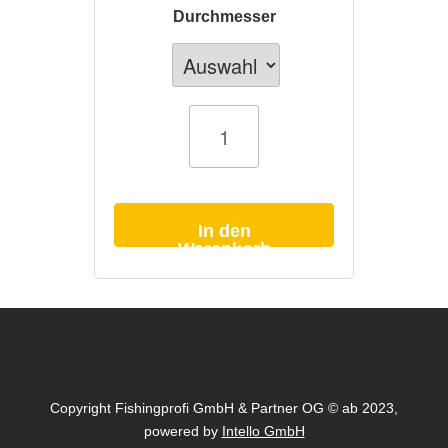
Durchmesser
Karpfenschnur
Korda
Touchdown
grün
monofil
1000m
Menge
In den
Warenkorb
Copyright Fishingprofi GmbH & Partner OG © ab 2023,
powered by
Intello GmbH