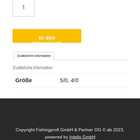
Big
Fish
Black
Nickel
Menge
In den
Warenkorb
Zusätzliche Information
Zusätzliche Information
Größe
5/0, 4/0
Copyright Fishingprofi GmbH & Partner OG © ab 2023,
powered by
Intello GmbH