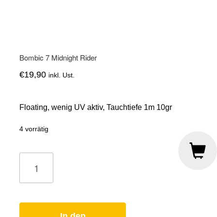
Bombic 7 Midnight Rider
€
19,90
inkl. Ust.
Floating, wenig UV aktiv, Tauchtiefe 1m 10gr
4 vorrätig
Bombic
7
Midnight
Rider
Menge
In den