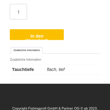
Dok
Special
12
Fluo
Explosion
Menge
In den
Warenkorb
Zusätzliche Information
Zusätzliche Information
Tauchtiefe
flach, tief
Copyright Fishingprofi GmbH & Partner OG © ab 2023,