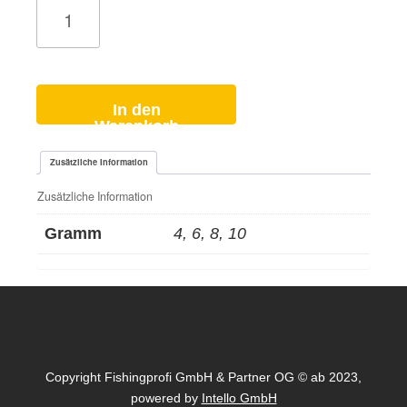
Lauf-
Schwimmer
F12-
1
Menge
In den
Warenkorb
Zusätzliche Information
Zusätzliche Information
Gramm
4, 6, 8, 10
Copyright Fishingprofi GmbH & Partner OG © ab 2023,
powered by
Intello GmbH