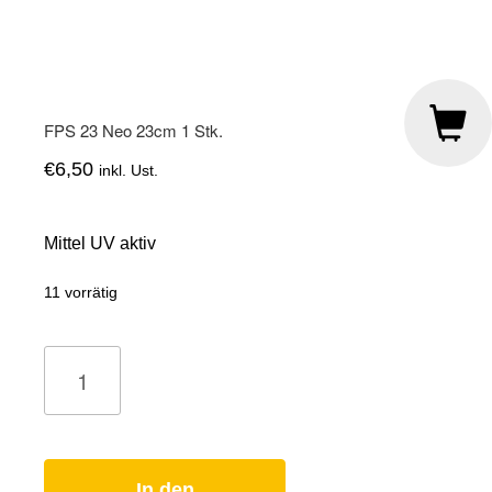
FPS 23 Neo 23cm 1 Stk.
€
6,50
inkl. Ust.
Mittel UV aktiv
11 vorrätig
FPS
23
Neo
23cm
1
Stk.
Menge
In den