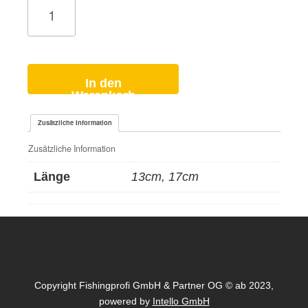
Stryker
Rainbow
Trout
Menge
In den
Warenkorb
Zusätzliche Information
Zusätzliche Information
Länge
13cm, 17cm
Copyright Fishingprofi GmbH & Partner OG © ab 2023,
powered by
Intello GmbH