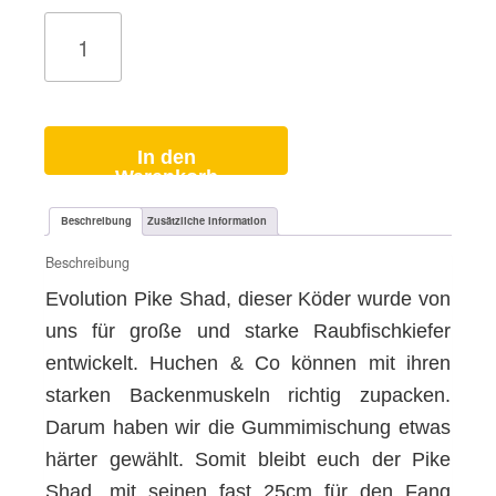
Gummifisch
FPS
Pike
Candy
Shop
23/17/14cm
für
Hecht
Menge
In den
Warenkorb
Beschreibung
Zusätzliche Information
Beschreibung
Evolution Pike Shad, dieser Köder wurde von
uns für große und starke Raubfischkiefer
entwickelt. Huchen & Co können mit ihren
starken Backenmuskeln richtig zupacken.
Darum haben wir die Gummimischung etwas
härter gewählt. Somit bleibt euch der Pike
Shad, mit seinen fast 25cm für den Fang