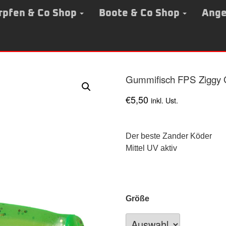
rpfen & Co Shop
Boote & Co Shop
Ange
Gummifisch FPS Ziggy G
€
5,50
inkl. Ust.
Der beste Zander Köder
Mittel UV aktiv
Größe