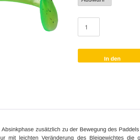
Gummifisch
FPS
Ziggy
Green
Grinch
4/3
Stk
für
Zander
In den
Menge
Warenkorb
 Absinkphase zusätzlich zu der Bewegung des Paddels e
 nur mit leichten Veränderung des Bleigewichtes die