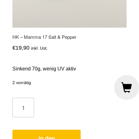
HK – Mamma 17 Salt & Pepper
€
19,90
inkl. Ust.
Sinkend 70g, wenig UV aktiv
2 vorrätig
HK
-
Mamma
17
Salt
&
Pepper
Menge
In den