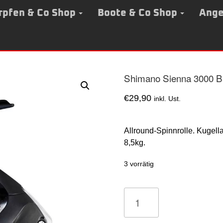
rpfen & Co Shop
Boote & Co Shop
Ange
Shimano Sienna 3000 Ba
€
29,90
inkl. Ust.
Allround-Spinnrolle. Kugell
8,5kg.
3 vorrätig
Shimano
Sienna
3000
Barschrolle
Menge