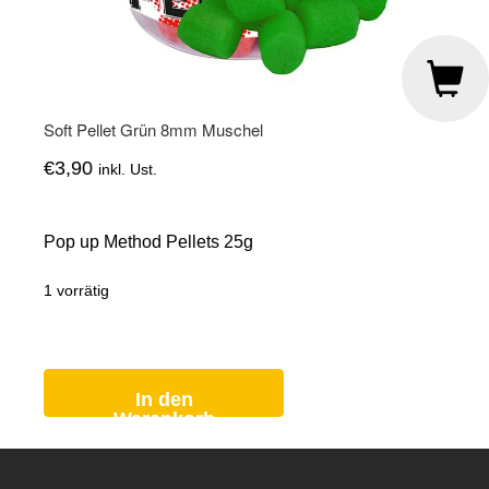
Soft Pellet Grün 8mm Muschel
€
3,90
inkl. Ust.
Pop up Method Pellets 25g
1 vorrätig
Soft
Pellet
Grün
8mm
In den
Muschel
Menge
Warenkorb