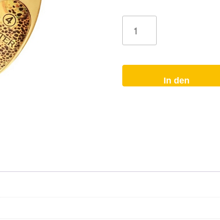
Spinner
The
Bell
Bachforelle
Menge
In den
Warenkorb