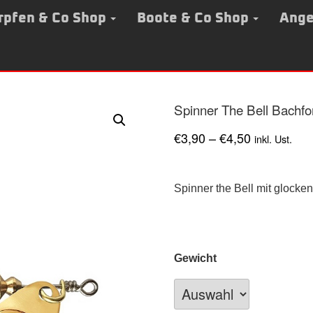
rpfen & Co Shop
Boote & Co Shop
Ange
Spinner The Bell Bachfor
€
3,90
–
€
4,50
inkl. Ust.
Spinner the Bell mit glocke
Gewicht