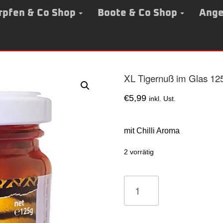
rpfen & Co Shop
Boote & Co Shop
Ange
XL Tigernuß im Glas 12
€
5,99
inkl. Ust.
mit Chilli Aroma
2 vorrätig
XL
Tigernuß
im
Glas
125gr
Menge